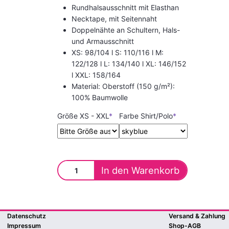
Rundhalsausschnitt mit Elasthan
Necktape, mit Seitennaht
Doppelnähte an Schultern, Hals-
und Armausschnitt
XS: 98/104 l S: 110/116 l M:
122/128 l L: 134/140 l XL: 146/152
l XXL: 158/164
Material: Oberstoff (150 g/m²):
100% Baumwolle
Größe XS - XXL
*
Farbe Shirt/Polo
*
Datenschutz
Versand & Zahlung
Impressum
Shop-AGB