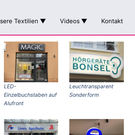
sere Textilien
Videos
Kontakt
Art
tilien
Sportbekleidung
Banner
beitsbekleidung
Produktübersicht
gen
S-Shop
Damen
Herren
LED-
Leuchtransparent
Einzelbuchstaben auf
Sonderform
Kinder
ftungen
Alufront
Waschanleitungen
Herstellerinformationen