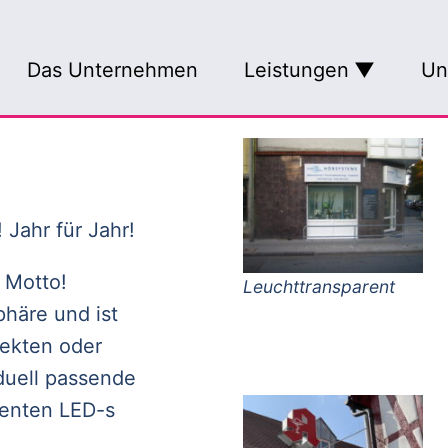
Das Unternehmen
Leistungen
Un
Beschriftungen aller 
Tex
Fahnen / Roll-ups / 
Ar
Fahrzeugbeschriftun
PG
 Jahr für Jahr!
Lichtwerbung
 Motto!
Leuchttransparent
Reliefbuchstaben
phäre und ist
Schaufensterbeschri
jekten oder
Schilder Bauschilder
iduell passende
ienten LED-s
Textildruck und mehr